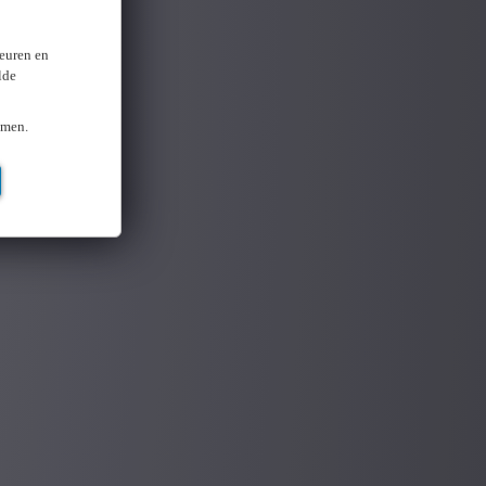
keuren en
lde
omen.