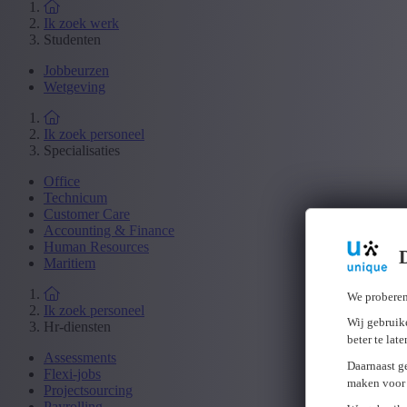
Ik zoek werk
Studenten
Jobbeurzen
Wetgeving
Ik zoek personeel
Specialisaties
Office
Technicum
Customer Care
Accounting & Finance
Human Resources
Maritiem
We proberen
Ik zoek personeel
Wij gebruike
Hr-diensten
beter te lat
Assessments
Daarnaast g
Flexi-jobs
maken voor 
Projectsourcing
Payrolling