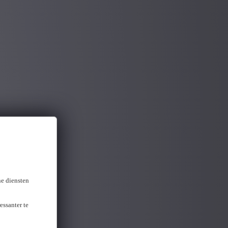
ne diensten
essanter te