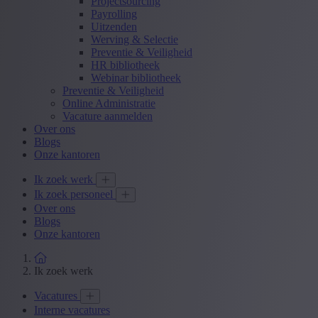
Projectsourcing
Payrolling
Uitzenden
Werving & Selectie
Preventie & Veiligheid
HR bibliotheek
Webinar bibliotheek
Preventie & Veiligheid
Online Administratie
Vacature aanmelden
Over ons
Blogs
Onze kantoren
Ik zoek werk
Ik zoek personeel
Over ons
Blogs
Onze kantoren
Ik zoek werk
Vacatures
Interne vacatures