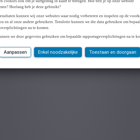
n cookies ook om je surfgedrag in kaart te brengen. Hoe ben je op onze website
men? Hoelang heb je deze gebruikt?
resultaten kunnen wij onze websites waar nodig verbeteren en inspelen op de voor
ou en al onze andere gebruikers. Tenslotte kunnen we die data gebruiken om bepaa
gsverplichtingen na te komen.
kunnen we deze gegevens gebruiken om bepaalde rapportageverplichtingen na te k
Aanpassen
Enkel noodzakelijke
Toestaan en doorgaan