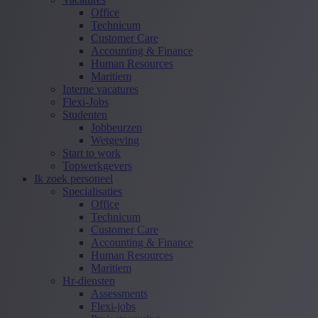
Office
Technicum
Customer Care
Accounting & Finance
Human Resources
Maritiem
Interne vacatures
Flexi-Jobs
Studenten
Jobbeurzen
Wetgeving
Start to work
Topwerkgevers
Ik zoek personeel
Specialisaties
Office
Technicum
Customer Care
Accounting & Finance
Human Resources
Maritiem
Hr-diensten
Assessments
Flexi-jobs