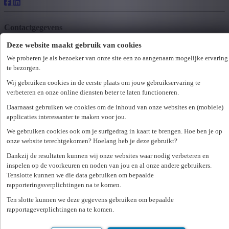
Contactgegevens
Deze website maakt gebruik van cookies
+32 (0)65 40 20 22
mons@unique.be
We proberen je als bezoeker van onze site een zo aangenaam mogelijke ervaring
te bezorgen.
Openingsuren
Wij gebruiken cookies in de eerste plaats om jouw gebruikservaring te
verbeteren en onze online diensten beter te laten functioneren.
ma
08:30 - 12:30 & 13:30 - 17:30
Daarnaast gebruiken we cookies om de inhoud van onze websites en (mobiele)
di
08:30 - 12:30 & 13:30 - 17:30
applicaties interessanter te maken voor jou.
wo
08:30 - 12:30 & 13:30 - 17:30
We gebruiken cookies ook om je surfgedrag in kaart te brengen. Hoe ben je op
do
08:30 - 12:30 & 13:30 - 17:30
onze website terechtgekomen? Hoelang heb je deze gebruikt?
vr
08:30 - 12:30 & 13:00 - 17:00
za
gesloten
Dankzij de resultaten kunnen wij onze websites waar nodig verbeteren en
zo
gesloten
inspelen op de voorkeuren en noden van jou en al onze andere gebruikers.
Tenslotte kunnen we die data gebruiken om bepaalde
Maak een afspraak
rapporteringsverplichtingen na te komen.
Wij hebben
18
vacatures
vacature
voor jou
Ten slotte kunnen we deze gegevens gebruiken om bepaalde
gevonden.
rapportageverplichtingen na te komen.