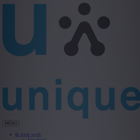
MENU
Ik zoek werk
Vacatures