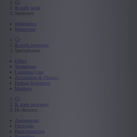
Ik zoek werk
Studenten
Jobbeurzen
Wetgeving
Ik zoek personeel
Specialisaties
Office
Technicum
Customer Care
Accounting & Finance
Human Resources
Maritiem
Ik zoek personeel
Hr-diensten
Assessments
Flexi-jobs
Projectsourcing
Payrolling