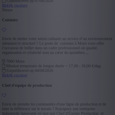
Gepubliceerd op 07/08/2026
Bekijk vacature
Nieuw
Cuisinier
Envie de mettre votre talent culinaire au service d’un environnement
stimulant et structuré ? Le poste de cuisinier à Mons vous offre
l’occasion de briller dans un cadre professionnel où qualité,
organisation et créativité sont au cœur du quotidien....
7000 Mons
Mission temporaire de longue durée
17,00 - 18,00 €/dag
Gepubliceerd op 04/08/2026
Bekijk vacature
Chef d'équipe de production
Envie de prendre les commandes d'une ligne de production et de
faire la différence sur le terrain ? Rejoignez une entreprise
industrielle innovante en tant que Chef d'Équipe Production et