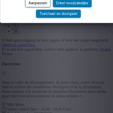
Aanpassen
Enkel noodzakelijke
1
Toestaan en doorgaan
2
3
U hebt geen toegang tot deze pagina of bent niet langer aangemeld.
Opnieuw aanmelden.
Er is een fout opgetreden. Gelieve later opnieuw te proberen.
Sluiten
Nieuw
Électricien
Dans le cadre du développement, de notre client, acteur reconnu
dans le secteur des installations électriques et de la sécurisation.
Nous sommes à la recherche de plusieurs Électriciens polyvalents
pour intervenir principalement en milieu tertiaire e...
7000 Mons
Option contrat fixe
16,00 - 18,00 €/uur