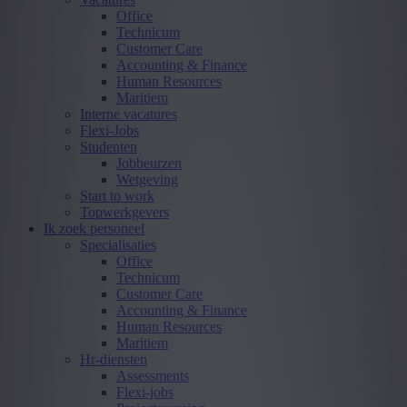
Office
Technicum
Customer Care
Accounting & Finance
Human Resources
Maritiem
Interne vacatures
Flexi-Jobs
Studenten
Jobbeurzen
Wetgeving
Start to work
Topwerkgevers
Ik zoek personeel
Specialisaties
Office
Technicum
Customer Care
Accounting & Finance
Human Resources
Maritiem
Hr-diensten
Assessments
Flexi-jobs