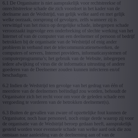
6.1 De Organisator is niet aansprakelijk voor rechtstreekse of
onrechtstreekse schade die zich voordoet in het kader van de
deelname aan de Wedstrijd, van gelijk welke aard en met gelijk
welke oorzaak, oorsprong of gevolgen, zelfs wanneer zij is
verwittigd van het risico op dergelijke schade, inbegrepen schade
veroorzaakt ingevolge een onderbreking of slechte werking van het
Internet of van de computer van een deelnemer of persoon of bedrijf
betrokken bij de organisatie van de Wedstrijd of enig ander
probleem in verband met de telecommunicatienetwerken, de
computers of servers, Internet providers, informaticasystemen of
computerprogramma’s; het gebruik van de Website, inbegrepen
iedere afwijking of virus die de informatica uitrusting of andere
goederen van de Deelnemer zouden kunnen infecteren en/of
beschadigen.
6.2 Indien de Wedstrijd ten gevolge van het gedrag van één of
meerdere van de deelnemers beëindigd zou worden, behoudt de
Organisator zich het recht voor om voor de geleden schade een
vergoeding te vorderen van de betrokken deelnemer(s).
6.3 Buiten de gevallen van zware of opzettelijke fout kunnen de
Organisator, noch haar personeel, noch enige derde waarop zij voor
de organisatie van de Wedstrijd beroep gedaan heeft, aansprakelijk
gesteld worden voor eventuele schade van welke aard ook die zou
ontstaan naar aanleiding van de deelneming aan of van de