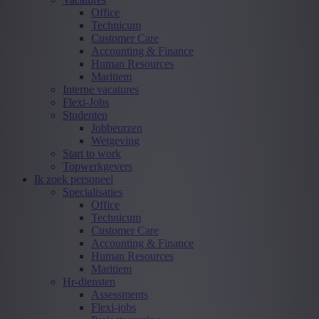
Office
Technicum
Customer Care
Accounting & Finance
Human Resources
Maritiem
Interne vacatures
Flexi-Jobs
Studenten
Jobbeurzen
Wetgeving
Start to work
Topwerkgevers
Ik zoek personeel
Specialisaties
Office
Technicum
Customer Care
Accounting & Finance
Human Resources
Maritiem
Hr-diensten
Assessments
Flexi-jobs