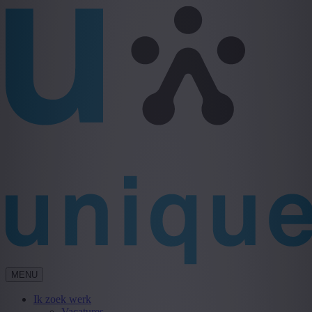
MENU
Ik zoek werk
Vacatures