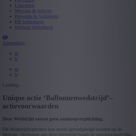
Uitzenden
Werving & Selectie
Preventie & Veiligheid
HR bibliotheek
Webinar bibliotheek
Aanmelden
nl
fr
nl
fr
Loading...
Unique actie ‘Ballonnenwedstrijd’–
actievoorwaarden
Deze Wedstrijd omvat geen aankoopverplichting.
Dit Wedstrijdreglement kan steeds geraadpleegd worden op de
Website. Deelname aan deze Wedstrijd houdt de onvoorwaardelijke