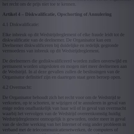
het recht om de prijs niet toe te kennen.
Artikel 4 – Diskwalificatie, Opschorting of Annulering
4.1 Diskwalificatie:
Elke inbreuk op dit Wedstrijdreglement of elke fraude leidt tot de
diskwalificatie van de deelnemer. De Organisator kan een
Deelnemer diskwalificeren bij duidelijke en redelijk gegronde
vermoedens van inbreuk op dit Wedstrijdreglement.
De deelnemers die gediskwalificeerd worden zullen onverwijld en
permanent worden uitgesloten en mogen niet meer deelnemen aan
de Wedstrijd. In al deze gevallen zullen de beslissingen van de
Organisator definitief zijn en daartegen staat geen beroep open.
4.2 Overmacht:
De Organisator behoudt zich het recht voor om de Wedstrijd te
verkorten, op te schorten, te wijzigen of te annuleren in geval van
enige reden onafhankelijk van haar wil of in geval van overmacht
waarbij het vervolgen van de Wedstrijd overeenkomstig huidig
Wedstrijdreglement onmogelijk is geworden, onder meer in geval
van de slechte werking van het Internet of enig ander probleem in
verband met de telecommunicatienetwerken, de computers of