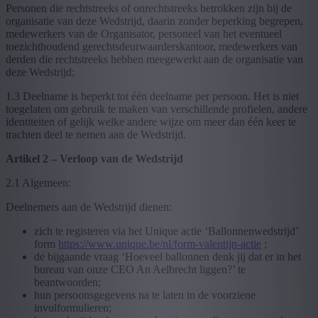
Personen die rechtstreeks of onrechtstreeks betrokken zijn bij de
organisatie van deze Wedstrijd, daarin zonder beperking begrepen,
medewerkers van de Organisator, personeel van het eventueel
toezichthoudend gerechtsdeurwaarderskantoor, medewerkers van
derden die rechtstreeks hebben meegewerkt aan de organisatie van
deze Wedstrijd;
1.3 Deelname is beperkt tot één deelname per persoon. Het is niet
toegelaten om gebruik te maken van verschillende profielen, andere
identiteiten of gelijk welke andere wijze om meer dan één keer te
trachten deel te nemen aan de Wedstrijd.
Artikel 2 – Verloop van de Wedstrijd
2.1 Algemeen:
Deelnemers aan de Wedstrijd dienen:
zich te registeren via het Unique actie ‘Ballonnenwedstrijd’
form
https://www.unique.be/nl/form-valentijn-actie
;
de bijgaande vraag ‘Hoeveel ballonnen denk jij dat er in het
bureau van onze CEO An Aelbrecht liggen?’ te
beantwoorden;
hun persoonsgegevens na te laten in de voorziene
invulformulieren;