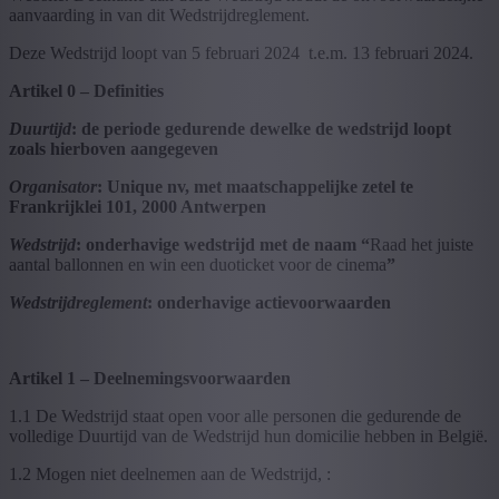
aanvaarding in van dit Wedstrijdreglement.
Deze Wedstrijd loopt van 5 februari 2024 t.e.m. 13 februari 2024.
Artikel 0
–
Definities
Duurtijd
:
de
periode gedurende dewelke de wedstrijd loopt
zoals hierboven
aangegeven
Organisator
:
Unique
nv, met ma
a
tschappelijke zetel te
Frankrijklei 101, 2000 Antwerpen
Wedstrijd
:
onderhavige wedstrijd met de naam
“
Raad het juiste
aantal ballonnen en win een duoticket voor de cinema
”
Wedstr
ijdreglement
:
onderhavige actievoorwaarden
Artikel 1 – Deelnemingsvoorwaarden
1.1 De Wedstrijd staat open voor alle personen die gedurende de
volledige Duurtijd van de Wedstrijd hun domicilie hebben in België.
1.2 Mogen niet deelnemen aan de Wedstrijd, :