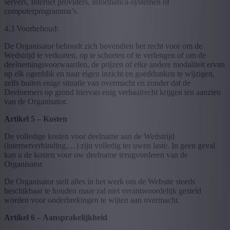
servers, Internet providers, informatica-systemen of
computerprogramma’s.
4.3 Voorbehoud:
De Organisator behoudt zich bovendien het recht voor om de
Wedstrijd te verkorten, op te schorten of te verlengen of om de
deelnemingsvoorwaarden, de prijzen of elke andere modaliteit ervan
op elk ogenblik en naar eigen inzicht en goeddunken te wijzigen,
zelfs buiten enige situatie van overmacht en zonder dat de
Deelnemers op grond hiervan enig verhaalrecht krijgen ten aanzien
van de Organisator.
Artikel 5 – Kosten
De volledige kosten voor deelname aan de Wedstrijd
(internetverbinding,…) zijn volledig ter uwen laste. In geen geval
kan u de kosten voor uw deelname terugvorderen van de
Organisator.
De Organisator stelt alles in het werk om de Website steeds
beschikbaar te houden maar zal niet verantwoordelijk gesteld
worden voor onderbrekingen te wijten aan overmacht.
Artikel 6 – Aansprakelijkheid