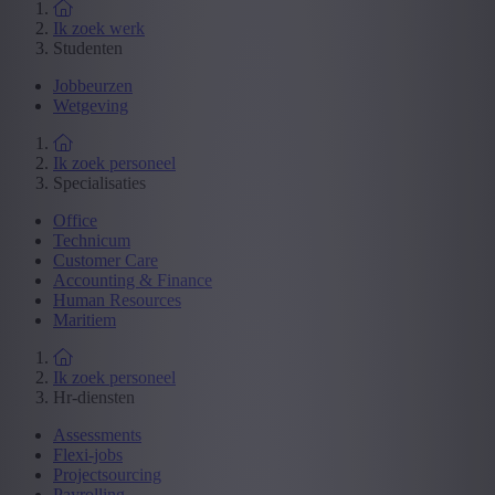
Ik zoek werk
Studenten
Jobbeurzen
Wetgeving
Ik zoek personeel
Specialisaties
Office
Technicum
Customer Care
Accounting & Finance
Human Resources
Maritiem
Ik zoek personeel
Hr-diensten
Assessments
Flexi-jobs
Projectsourcing
Payrolling