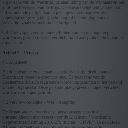
organisatie van de Wedstrijd, de aanduiding van de Winnaars en het
al of niet toewijzen van de Prijs. De aansprakelijkheid van de in dit
lid vernoemde partijen kan in geen geval verhoogd worden
ingevolge enige wijziging, schorsing of beëindiging van de
Wedstrijd, zoals vermeld in het vorige lid.
6.4 Druk-, spel-, zet- of andere fouten kunnen niet ingeroepen
worden als grond voor een verplichting of aansprakelijkheid van de
organisator.
Artikel 7 – Privacy
7.1 Algemeen:
Bij de registratie en deelname aan de Wedstrijd deelt u aan de
Organisator persoonsgegevens mee. De gegevens van de
Deelnemers die zich registreren worden opgenomen in het bestand
van de Organisator. Deze persoonlijke gegevens mogen verwerkt
worden voor eigen gebruik.
7.2 Verantwoordelijke – Wet – Aangifte:
De Organisator verwerkt deze persoonsgegevens in alle
omstandigheden met respect voor de Algemene Verordening
Gegevensbescherming 2016/279 (hierna: “GDPR”) en ook Boek
XII van het Wetboek Economisch Recht betreffende de