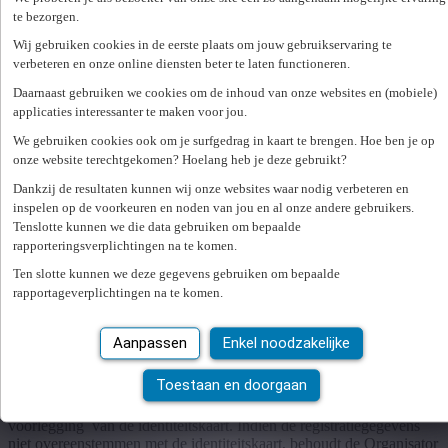
3.2 Voorwaarden:
te bezorgen.
De Prijs kan niet worden ingeruild voor een tegenwaarde in geld (of
Wij gebruiken cookies in de eerste plaats om jouw gebruikservaring te
andere goederen). Een Prijs is niet overdraagbaar, ondeelbaar en
verbeteren en onze online diensten beter te laten functioneren.
moet aanvaard worden zoals deze wordt toegekend.
Daarnaast gebruiken we cookies om de inhoud van onze websites en (mobiele)
De Organisator biedt geen enkele garantie met betrekking tot een
applicaties interessanter te maken voor jou.
Prijs of de beschikbaarheid ervan voor welk doel dan ook en kan
We gebruiken cookies ook om je surfgedrag in kaart te brengen. Hoe ben je op
niet aansprakelijk worden gesteld voor annuleringen of
onze website terechtgekomen? Hoelang heb je deze gebruikt?
verschuivingen van bepaalde activiteiten. De Organisator kan niet
aansprakelijk gehouden worden voor gebeurlijke ongevallen of
Dankzij de resultaten kunnen wij onze websites waar nodig verbeteren en
schade die (on)rechtstreeks verband houdt met een gewonnen Prijs.
inspelen op de voorkeuren en noden van jou en al onze andere gebruikers.
Tenslotte kunnen we die data gebruiken om bepaalde
3.3 Overhandiging Prijs:
rapporteringsverplichtingen na te komen.
De Winnaar wordt telefonisch op de hoogte gebracht dat hij of zij de
Ten slotte kunnen we deze gegevens gebruiken om bepaalde
Prijs heeft gewonnen. Er wordt op dat moment een afspraak
rapportageverplichtingen na te komen.
ingepland voor de overhandiging.
3.4 Verificatie:
Aanpassen
Enkel noodzakelijke
De Organisator behoudt zich het recht voor om bij opeising van de
Toestaan en doorgaan
Prijs, de vervulling van de wedstrijdvoorwaarden door de winnaar te
controleren, onder meer via identificatie van de winnaar door
voorlegging van de identiteitskaart. Indien de registratiegegevens
niet overeenstemmen met de identiteitskaart, behoudt de Organisator