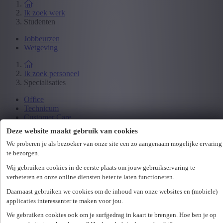
Ik zoek werk
Studenten
Jobbeurzen
Wetgeving
Ik zoek personeel
Specialisaties
Office
Technicum
Customer Care
Accounting & Finance
Deze website maakt gebruik van cookies
Human Resources
Maritiem
We proberen je als bezoeker van onze site een zo aangenaam mogelijke ervaring
te bezorgen.
Wij gebruiken cookies in de eerste plaats om jouw gebruikservaring te
Ik zoek personeel
verbeteren en onze online diensten beter te laten functioneren.
Hr-diensten
Daarnaast gebruiken we cookies om de inhoud van onze websites en (mobiele)
Assessments
applicaties interessanter te maken voor jou.
Flexi-jobs
Projectsourcing
We gebruiken cookies ook om je surfgedrag in kaart te brengen. Hoe ben je op
Payrolling