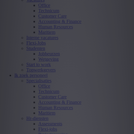
Office
Technicum
Customer Care
Accounting & Finance
Human Resources
Maritiem
Interne vacatures
Flexi-Jobs
Studenten
Jobbeurzen
Wetgeving
Start to work
Topwerkgevers
Ik zoek personeel
Specialisaties
Office
Technicum
Customer Care
Accounting & Finance
Human Resources
Maritiem
Hr-diensten
Assessments
Flexi-jobs