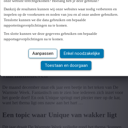
onze website terechtgekomen? Hoelang heb je deze gebruikt?
Uitzenden
Dankzij de resultaten kunnen wij onze websites waar nodig verbeteren en
Werving & Selectie
inspelen op de voorkeuren en noden van jou en al onze andere gebruikers.
Preventie & Veiligheid
Tenslotte kunnen we die data gebruiken om bepaalde
HR bibliotheek
Webinar bibliotheek
rapporteringsverplichtingen na te komen.
Ten slotte kunnen we deze gegevens gebruiken om bepaalde
rapportageverplichtingen na te komen.
Aanmelden
Loading...
Aanpassen
Enkel noodzakelijke
Toestaan en doorgaan
Unique steunt De Warmste Week met tal
van initiatieven
De maand december staat elk jaar een beetje in het teken van De
Warmste Week. Fantastisch om te zien hoe iedereen zich inzet voor
het goede doel! En ook Unique springt met plezier mee op de kar,
want het thema ligt ons nauw aan het hart …
Een topic waar Unique van wakker ligt
Dit jaar draait De Warmste Week volledig rond het thema ‘kunnen