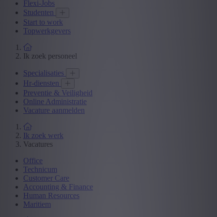
Flexi-Jobs
Studenten
Start to work
Topwerkgevers
Ik zoek personeel
Specialisaties
Hr-diensten
Preventie & Veiligheid
Online Administratie
Vacature aanmelden
Ik zoek werk
Vacatures
Office
Technicum
Customer Care
Accounting & Finance
Human Resources
Maritiem