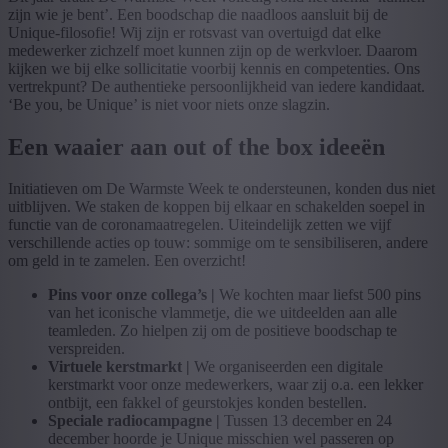
zijn wie je bent’. Een boodschap die naadloos aansluit bij de
Unique-filosofie! Wij zijn er rotsvast van overtuigd dat elke
medewerker zichzelf moet kunnen zijn op de werkvloer. Daarom
kijken we bij elke sollicitatie voorbij kennis en competenties. Ons
vertrekpunt? De authentieke persoonlijkheid van iedere kandidaat.
‘Be you, be Unique’ is niet voor niets onze slagzin.
Een waaier aan out of the box ideeën
Initiatieven om De Warmste Week te ondersteunen, konden dus niet
uitblijven. We staken de koppen bij elkaar en schakelden soepel in
functie van de coronamaatregelen. Uiteindelijk zetten we vijf
verschillende acties op touw: sommige om te sensibiliseren, andere
om geld in te zamelen. Een overzicht!
Pins voor onze collega’s |
We kochten maar liefst 500 pins
van het iconische vlammetje, die we uitdeelden aan alle
teamleden. Zo hielpen zij om de positieve boodschap te
verspreiden.
Virtuele kerstmarkt |
We organiseerden een digitale
kerstmarkt voor onze medewerkers, waar zij o.a. een lekker
ontbijt, een fakkel of geurstokjes konden bestellen.
Speciale radiocampagne |
Tussen 13 december en 24
december hoorde je Unique misschien wel passeren op