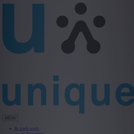
MENU
Ik zoek werk
Vacatures