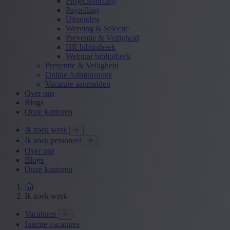
Projectsourcing
Payrolling
Uitzenden
Werving & Selectie
Preventie & Veiligheid
HR bibliotheek
Webinar bibliotheek
Preventie & Veiligheid
Online Administratie
Vacature aanmelden
Over ons
Blogs
Onze kantoren
Ik zoek werk
Ik zoek personeel
Over ons
Blogs
Onze kantoren
Ik zoek werk
Vacatures
Interne vacatures