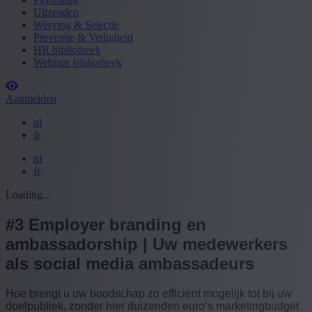
Uitzenden
Werving & Selectie
Preventie & Veiligheid
HR bibliotheek
Webinar bibliotheek
Aanmelden
nl
fr
nl
fr
Loading...
#3 Employer branding en
ambassadorship | Uw medewerkers
als social media ambassadeurs
Hoe brengt u uw boodschap zo efficiënt mogelijk tot bij uw
doelpubliek, zonder hier duizenden euro’s marketingbudget