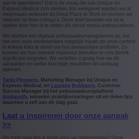
aan te spenderen? Dat is de vraag die ook Unique en
Express Medical zich stelden. Als werkgever werden we al
meermaals verkozen tot Great Place to Work en kunnen we
rekenen op fiere collega’s. Deze troef besloten we uit te
spelen door hen in te zetten als social media ambassadeurs.
We startten een digitaal ambassadeursprogramma op, dat
het voor onze medewerkers mogelijk maakt om onze content
in enkele kliks te delen via hun persoonlijke profielen. Zo
kunnen we hun netwerk maximaal benutten en ons bereik
significant vergroten. We vertellen u graag hoe we dit
aanpakten en welke krachtige resultaten dit vandaag
oplevert.
Tanja Piessens
, Marketing Manager bij Unique en
Express Medical, en
Laurens
Bobbaers
, Customer
Succes Manager bij het ambassadeursplatform
Ambassify
, wisselen praktijkervaringen uit en delen tips
waarmee u zelf aan de slag gaat.
Laat u inspireren door onze aanpak
>>
Op zoek naar tips & tricks voor uw onderneming? Onze