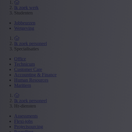
Ik zoek werk
Studenten
Jobbeurzen
Wetgeving
Ik zoek personeel
Specialisaties
Office
Technicum
Customer Care
Accounting & Finance
Human Resources
Maritiem
Ik zoek personeel
Hr-diensten
Assessments
Flexi-jobs
Projectsourcing
Payrolling