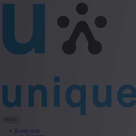
MENU
Ik zoek werk
Vacatures