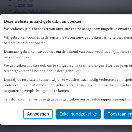
Uitzenden
Werving & Selectie
Preventie & Veiligheid
HR bibliotheek
Deze website maakt gebruik van cookies
Webinar bibliotheek
We proberen je als bezoeker van onze site een zo aangenaam mogelijke ervaring
Wij gebruiken cookies in de eerste plaats om jouw gebruikservaring te verbetere
Aanmelden
beter te laten functioneren.
Daarnaast gebruiken we cookies om de inhoud van onze websites en (mobiele) app
nl
fr
maken voor jou.
We gebruiken cookies ook om je surfgedrag in kaart te brengen. Hoe ben je op o
nl
terechtgekomen? Hoelang heb je deze gebruikt?
fr
Dankzij de resultaten kunnen wij onze websites waar nodig verbeteren en inspe
Loading...
noden van jou en al onze andere gebruikers. Tenslotte kunnen we die data gebr
rapporteringsverplichtingen na te komen.
Onlangs schreef je je in bij Unique. Bedankt voor je
vertrouwen! Hopelijk zijn de eerste contactmomenten vlot
Ten slotte kunnen we deze gegevens gebruiken om bepaalde rapportageverplich
verlopen. We willen onze service continu verbeteren en zijn
heel benieuwd naar jouw mening.
Daarom willen we je
vragen om hieronder aan te duiden wat je van Unique vindt.
Aanpassen
Enkel noodzakelijke
Toestaan e
Het neemt slechts een klik van jouw tijd in beslag en je helpt
ons er enorm mee vooruit.