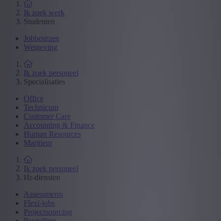
Ik zoek werk
Studenten
Jobbeurzen
Wetgeving
Ik zoek personeel
Specialisaties
Office
Technicum
Customer Care
Accounting & Finance
Human Resources
Maritiem
Ik zoek personeel
Hr-diensten
Assessments
Flexi-jobs
Projectsourcing
Payrolling