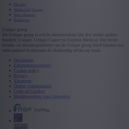
Divisies
Werken bij Unique
Specialisaties
Studenten
Unique groep
De Unique groep is een hr-dienstverlener die drie sterke spelers
bundelt: Unique, Unique Career en Express Medical. Het brede
kennis- en dienstenplatform van de Unique groep biedt klanten een
ruim aanbod hr-diensten én deskundig advies op maat.
Disclaimer
Erkenningsnummers
Cookie policy
Privacy
Vacatures
Online Administratie
Code of Conduct
Meldprocedure voor inbreuken