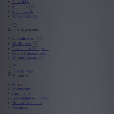
Flexi-Jobs
Studenten
Start to work
Topwerkgevers
Ik zoek personeel
Specialisaties
Hr-diensten
Preventie & Veiligheid
Online Administratie
Vacature aanmelden
Ik zoek werk
Vacatures
Office
Technicum
Customer Care
Accounting & Finance
Human Resources
Maritiem