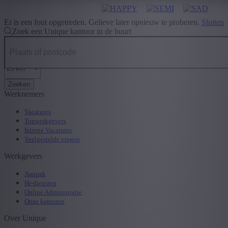
Er is een fout opgetreden. Gelieve later opnieuw te proberen.
Sluiten
Zoek een Unique kantoor in de buurt
Zoeken
Werknemers
Vacatures
Topwerkgevers
Interne Vacatures
Veelgestelde vragen
Werkgevers
Aanpak
Hr-diensten
Online Administratie
Onze kantoren
Over Unique