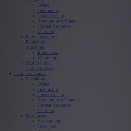
Office
Technicum
Customer Care
Accounting & Finance
Human Resources
Maritiem
Interne vacatures
Flexi-Jobs
Studenten
Jobbeurzen
Wetgeving
Start to work
Topwerkgevers
Ik zoek personeel
Specialisaties
Office
Technicum
Customer Care
Accounting & Finance
Human Resources
Maritiem
Hr-diensten
Assessments
Flexi-jobs