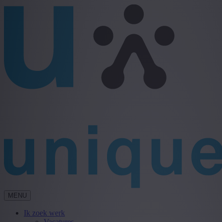
MENU
Ik zoek werk
Vacatures