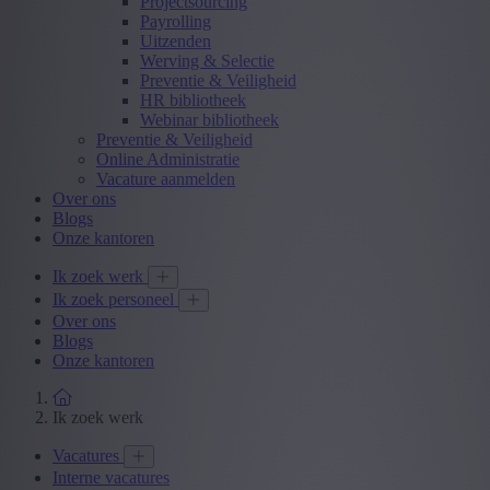
Projectsourcing
Payrolling
Uitzenden
Werving & Selectie
Preventie & Veiligheid
HR bibliotheek
Webinar bibliotheek
Preventie & Veiligheid
Online Administratie
Vacature aanmelden
Over ons
Blogs
Onze kantoren
Ik zoek werk
Ik zoek personeel
Over ons
Blogs
Onze kantoren
Ik zoek werk
Vacatures
Interne vacatures